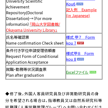
University Scientific
Kou6
Achievement
記入例 Example
Repository(Doctoral
(in Japanese)
Dissertation)
→
（For more
information）
「岡山大学図書館/
Okayama University Library」
氏名等確認票
様式 甲７ Form
Name confirmation Check sheet
kou 7
条件付き学位申請受理依頼書
様式甲８ Form
Request Form of Conditional
kou 8
Application Acceptance
就職・勤務等
状況調査票
Excelファイル
Plan after graduation
◆
修了後，外国人客員研究員及び非常勤研究員の身
分を希望される場合は，指導教員又は自然系研究科等
総務課（人事労務管理グループ）
へお問い合わせくださ