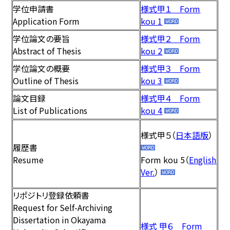
学位申請書
様式甲１ Form
Application Form
kou
1
学位論文の要旨
様式甲２ Form
Abstract of Thesis
kou 2
学位論文の概要
様式甲３ Form
Outline of Thesis
kou 3
論文目録
様式甲４ Form
List of Publications
kou 4
様式甲５（
日本語版
）
履歴書
Resume
Form kou 5（
English
Ver.
）
リポジトリ登録依頼書
Request for Self-Archiving
Dissertation in Okayama
様式 甲６ Form