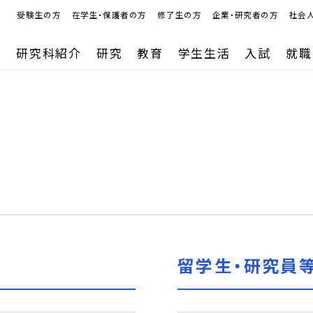
受験生の方
在学生・保護者の方
修了生の方
企業・研究者の方
社会
研究科紹介
研究
教育
学生生活
入試
就職
留学生・研究員