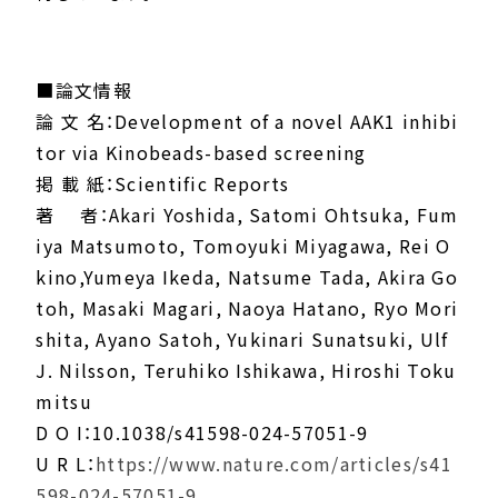
■論文情報
論 文 名：Development of a novel AAK1 inhibi
tor via Kinobeads-based screening
掲 載 紙：Scientific Reports
著 者：Akari Yoshida, Satomi Ohtsuka, Fum
iya Matsumoto, Tomoyuki Miyagawa, Rei O
kino,Yumeya Ikeda, Natsume Tada, Akira Go
toh, Masaki Magari, Naoya Hatano, Ryo Mori
shita, Ayano Satoh, Yukinari Sunatsuki, Ulf
J. Nilsson, Teruhiko Ishikawa, Hiroshi Toku
mitsu
D O I：10.1038/s41598-024-57051-9
U R L：
https://www.nature.com/articles/s41
598-024-57051-9