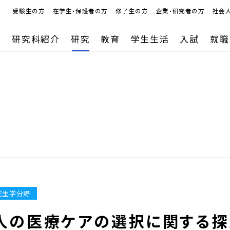
受験生の方
在学生・保護者の方
修了生の方
企業・研究者の方
社会
研究科紹介
研究
教育
学生生活
入試
就職
死生学分野
人の医療ケアの選択に関する探