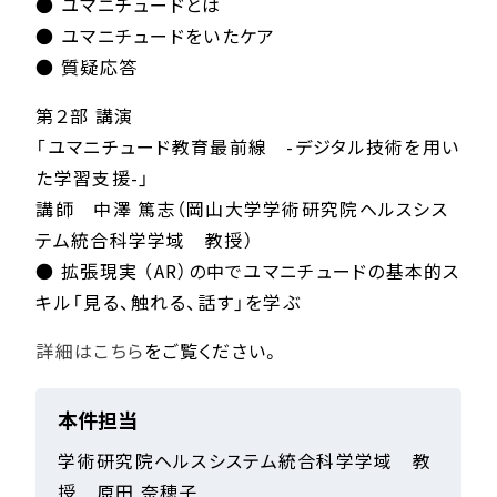
● ユマニチュードとは
● ユマニチュードをいたケア
● 質疑応答
第２部 講演
「ユマニチュード教育最前線 -デジタル技術を用い
た学習支援-」
講師 中澤 篤志（岡山大学学術研究院ヘルスシス
テム統合科学学域 教授）
● 拡張現実 （AR）の中でユマニチュードの基本的ス
キル「見る、触れる、話す」を学ぶ
詳細はこちら
をご覧ください。
本件担当
学術研究院ヘルスシステム統合科学学域 教
授 原田 奈穂子